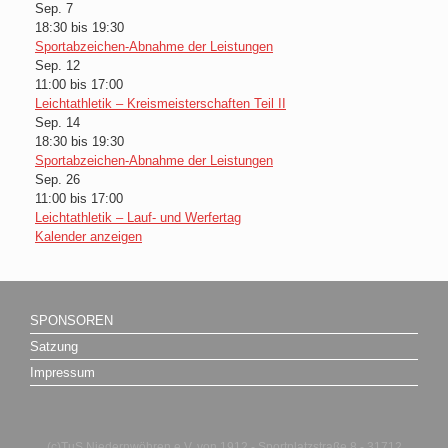
Sep.
7
18:30
bis
19:30
Sportabzeichen-Abnahme der Leistungen
Sep.
12
11:00
bis
17:00
Leichtathletik – Kreismeisterschaften Teil II
Sep.
14
18:30
bis
19:30
Sportabzeichen-Abnahme der Leistungen
Sep.
26
11:00
bis
17:00
Leichtathletik – Lauf- und Werfertag
Kalender anzeigen
SPONSOREN
Satzung
Impressum
(c)TuS Niedernwöhren e.V. von 1912 - Sportplatzstraße 8 - 31712