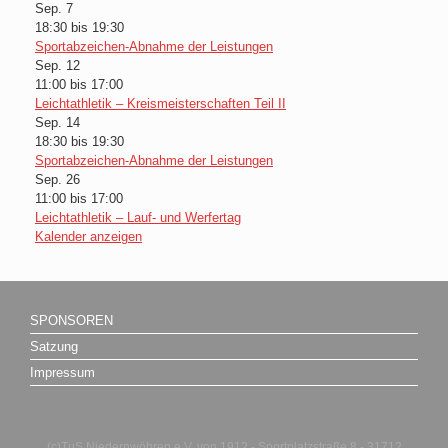
Sep.
7
18:30
bis
19:30
Sportabzeichen-Abnahme der Leistungen
Sep.
12
11:00
bis
17:00
Leichtathletik – Kreismeisterschaften Teil II
Sep.
14
18:30
bis
19:30
Sportabzeichen-Abnahme der Leistungen
Sep.
26
11:00
bis
17:00
Leichtathletik – Lauf- und Werfertag
Kalender anzeigen
SPONSOREN
Satzung
Impressum
(c)TuS Niedernwöhren e.V. von 1912 - Sportplatzstraße 8 - 31712