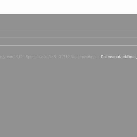
.V. von 1912 - Sportplatzstraße 8 - 31712 Niedernwöhren
Datenschutzerklärun