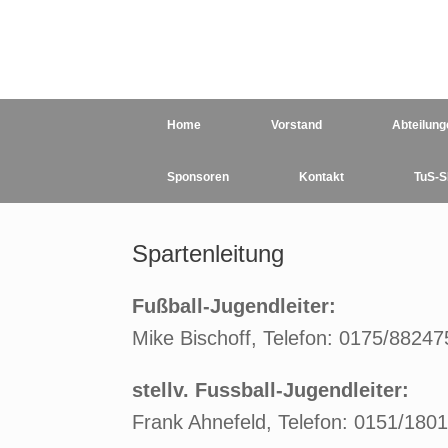
Zum
Inhalt
springen
Home
Vorstand
Abteilung
Sponsoren
Kontakt
TuS-S
Spartenleitung
Fußball-Jugendleiter:
Mike Bischoff, Telefon: 0175/88247
stellv. Fussball-Jugendleiter:
Frank Ahnefeld, Telefon: 0151/180