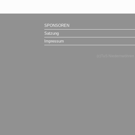
SPONSOREN
Satzung
Impressum
(c)TuS Niedernwöhren e