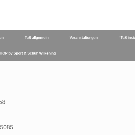
en
TuS allgemein
Veranstaltungen
“TuS insi
HOP by Sport & Schuh Wilkening
58
15085