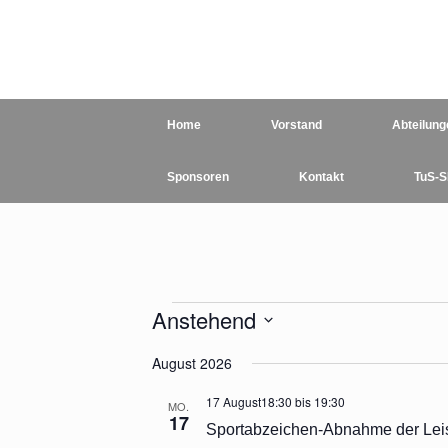
Zum
Inhalt
springen
Home
Vorstand
Abteilung
Sponsoren
Kontakt
TuS-S
Veranstaltungen
Anstehend
Datum
August 2026
wählen.
17 August18:30
bis
19:30
MO.
17
Sportabzeichen-Abnahme der Lei