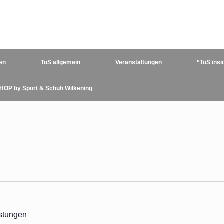
en
TuS allgemein
Veranstaltungen
“TuS insi
HOP by Sport & Schuh Wilkening
stungen