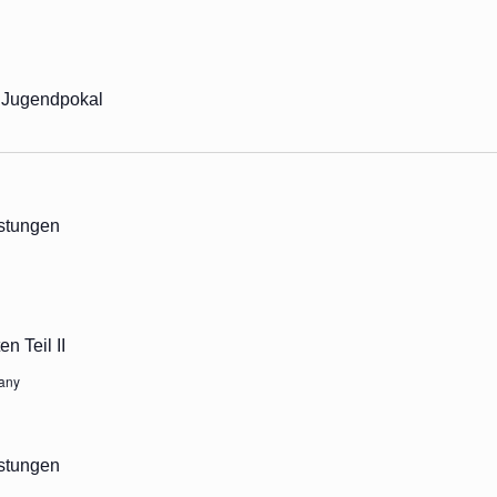
d Jugendpokal
stungen
n Teil II
any
stungen